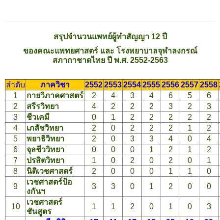
สรุปจำนวนแพทย์ผู้ทำสัญญา 12 ปี
ของคณะแพทยศาสตร์ และ โรงพยาบาลจุฬาลงกรณ์
สภากาชาดไทย ปี พ.ศ. 2552-2563
ลำดับ
ภาควิชา
2552
2553
2554
2555
2556
2557
2558
1
กายวิภาคศาสตร์
2
4
3
4
6
5
6
2
สรีรวิทยา
4
2
2
2
3
2
3
3
ชีวเคมี
0
1
2
2
2
2
2
4
เภสัชวิทยา
2
0
2
2
2
1
2
5
พยาธิวิทยา
2
0
3
3
4
0
4
6
จุลชีววิทยา
0
0
0
1
2
1
2
7
ปรสิตวิทยา
1
0
2
0
2
0
1
8
นิติเวชศาสตร์
2
0
0
0
1
1
0
เวชศาสตร์ป้อ
9
3
3
0
1
2
0
0
งกันฯ
เวชศาสตร์
10
1
1
2
0
1
0
3
ชันสูตร