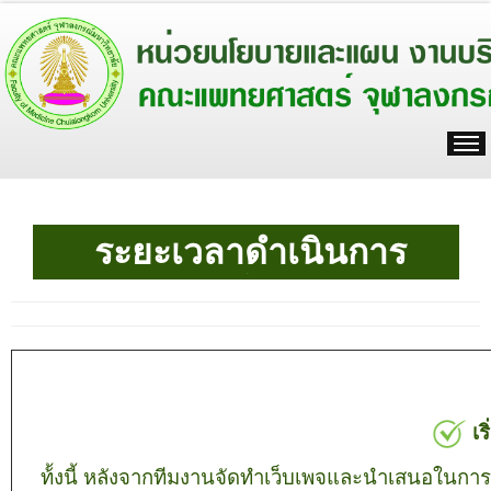
.
ระยะเวลาดำเนินการ
.
เร
ท้้งนี้ หลังจากทีมงานจัดทำเว็บเพจและนำเสนอในกา